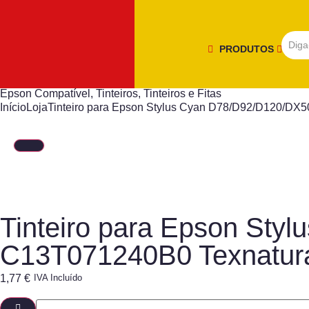
PRODUTOS
Epson Compatível
,
Tinteiros
,
Tinteiros e Fitas
Início
Loja
Tinteiro para Epson Stylus Cyan D78/D92/D120/D
Tinteiro para Epson St
C13T071240B0 Texnatur
1,77
€
IVA Incluído