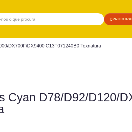
PROCURA
X5000/DX700F/DX9400 C13T071240B0 Texnatura
ylus Cyan D78/D92/D120
a