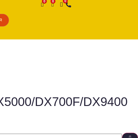
Desejo
R
/DX5000/DX700F/DX9400