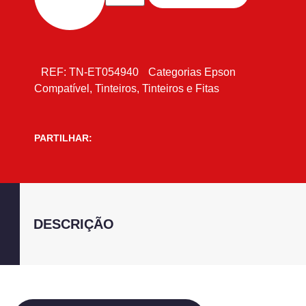
REF:
TN-ET054940
Categorias
Epson
Compatível
,
Tinteiros
,
Tinteiros e Fitas
PARTILHAR:
DESCRIÇÃO