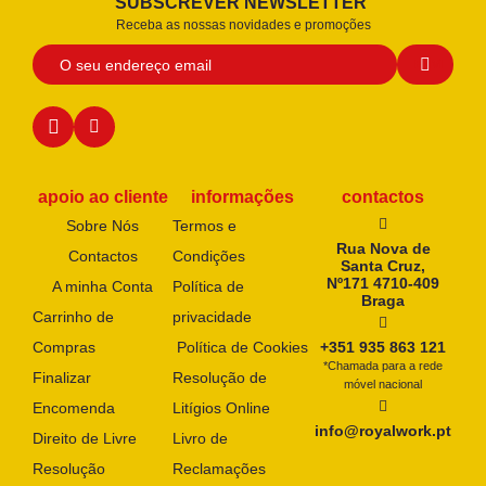
SUBSCREVER NEWSLETTER
Receba as nossas novidades e promoções
apoio ao cliente
informações
contactos
Sobre Nós
Termos e
Rua Nova de
Contactos
Condições
Santa Cruz,
Nº171 4710-409
A minha Conta
Política de
Braga
Carrinho de
privacidade
Compras
Política de Cookies
+351 935 863 121
*Chamada para a rede
Finalizar
Resolução de
móvel nacional
Encomenda
Litígios Online
info@royalwork.pt
Direito de Livre
Livro de
Resolução
Reclamações