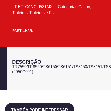
REF:
CANCLI581MXL
Categorias
Canon
,
Tinteiros
,
Tinteiros e Fitas
PARTILHAR:
DESCRIÇÃO
TR7550/TR8550/TS6150/TS6151/TS8150/TS8151/TS8
(2050C001)
TAMBÉM PODE INTERESSAR