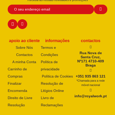
apoio ao cliente
informações
contactos
Sobre Nós
Termos e
Rua Nova de
Contactos
Condições
Santa Cruz,
Nº171 4710-409
A minha Conta
Política de
Braga
Carrinho de
privacidade
Compras
Política de Cookies
+351 935 863 121
*Chamada para a rede
Finalizar
Resolução de
móvel nacional
Encomenda
Litígios Online
info@royalwork.pt
Direito de Livre
Livro de
Resolução
Reclamações