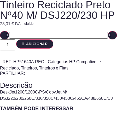
Tinteiro Reciclado Preto
Nº40 M/ DSJ220/230 HP
28,01
€
IVA Incluído
ADICIONAR
REF:
HP51640A.REC
Categorias
HP Compatível e
Reciclado
,
Tinteiros
,
Tinteiros e Fitas
PARTILHAR:
Descrição
DeskJet1200/1200C/PS/CopyJet M/
DSJ220/230/250C/330/350C/430/450C/455CA/488/650C/CJ
TAMBÉM PODE INTERESSAR