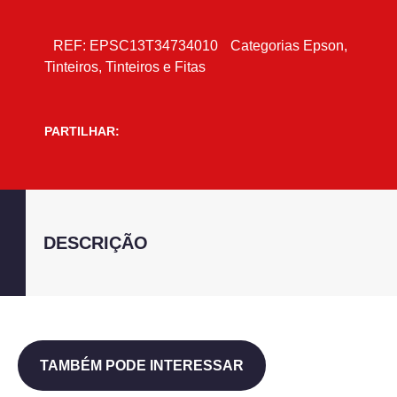
REF:
EPSC13T34734010
Categorias
Epson
,
Tinteiros
,
Tinteiros e Fitas
PARTILHAR:
DESCRIÇÃO
TAMBÉM PODE INTERESSAR