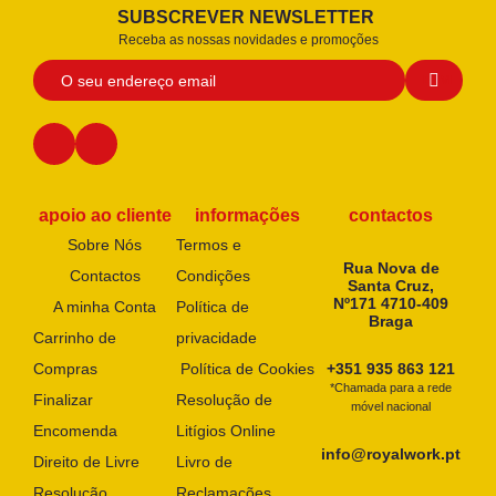
SUBSCREVER NEWSLETTER
Receba as nossas novidades e promoções
apoio ao cliente
informações
contactos
Sobre Nós
Termos e
Rua Nova de
Contactos
Condições
Santa Cruz,
Nº171 4710-409
A minha Conta
Política de
Braga
Carrinho de
privacidade
Compras
Política de Cookies
+351 935 863 121
*Chamada para a rede
Finalizar
Resolução de
móvel nacional
Encomenda
Litígios Online
info@royalwork.pt
Direito de Livre
Livro de
Resolução
Reclamações