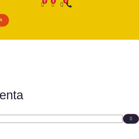
Desejo
R
enta