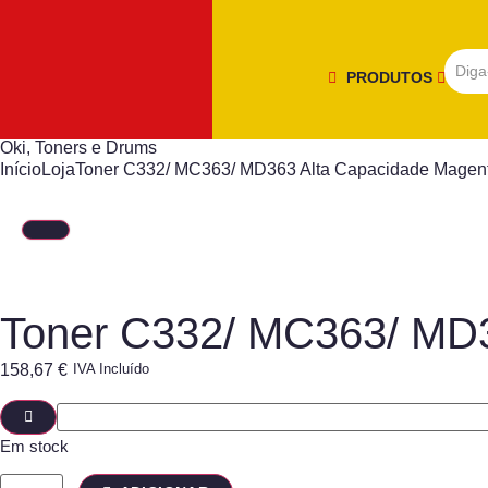
PRODUTOS
Oki
,
Toners e Drums
Início
Loja
Toner C332/ MC363/ MD363 Alta Capacidade Magen
Toner C332/ MC363/ MD3
158,67
€
IVA Incluído
Em stock