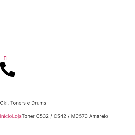
Oki
,
Toners e Drums
Início
Loja
Toner C532 / C542 / MC573 Amarelo