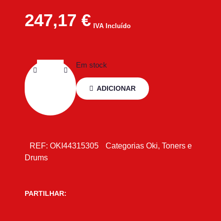
247,17
€
IVA Incluído
Em stock
ADICIONAR
REF:
OKI44315305
Categorias
Oki
,
Toners e
Drums
PARTILHAR: