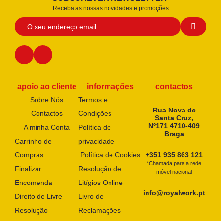
Receba as nossas novidades e promoções
apoio ao cliente
informações
contactos
Sobre Nós
Termos e
Rua Nova de
Contactos
Condições
Santa Cruz,
Nº171 4710-409
A minha Conta
Política de
Braga
Carrinho de
privacidade
Compras
Política de Cookies
+351 935 863 121
*Chamada para a rede
Finalizar
Resolução de
móvel nacional
Encomenda
Litígios Online
info@royalwork.pt
Direito de Livre
Livro de
Resolução
Reclamações