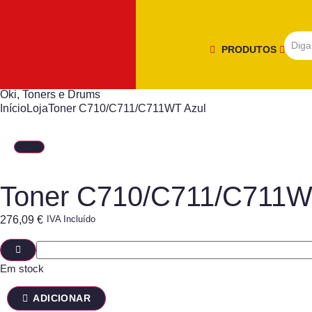
PRODUTOS
Oki
,
Toners e Drums
Início
Loja
Toner C710/C711/C711WT Azul
Toner C710/C711/C711W
276,09
€
IVA Incluído
Em stock
ADICIONAR