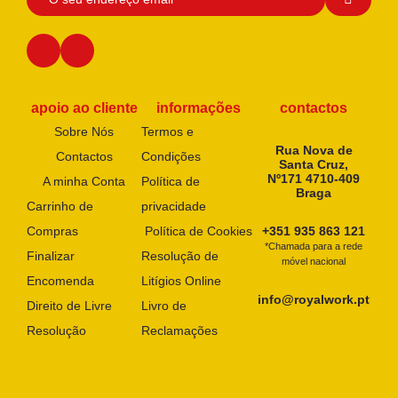
apoio ao cliente
informações
contactos
Sobre Nós
Termos e
Rua Nova de
Contactos
Condições
Santa Cruz,
Nº171 4710-409
A minha Conta
Política de
Braga
Carrinho de
privacidade
Compras
Política de Cookies
+351 935 863 121
*Chamada para a rede
Finalizar
Resolução de
móvel nacional
Encomenda
Litígios Online
info@royalwork.pt
Direito de Livre
Livro de
Resolução
Reclamações