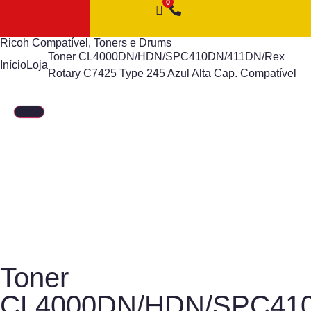
Ricoh Compatível
,
Toners e Drums
Toner CL4000DN/HDN/SPC410DN/411DN/Rex
Início
Loja
Rotary C7425 Type 245 Azul Alta Cap. Compatível
Toner
CL4000DN/HDN/SPC410