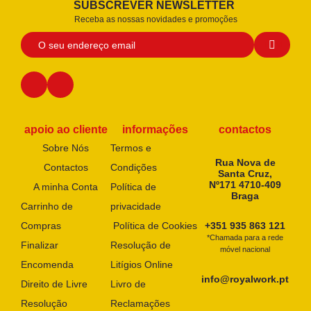
SUBSCREVER NEWSLETTER
Receba as nossas novidades e promoções
apoio ao cliente
informações
contactos
Sobre Nós
Termos e
Rua Nova de
Contactos
Condições
Santa Cruz,
Nº171 4710-409
A minha Conta
Política de
Braga
Carrinho de
privacidade
Compras
Política de Cookies
+351 935 863 121
*Chamada para a rede
Finalizar
Resolução de
móvel nacional
Encomenda
Litígios Online
info@royalwork.pt
Direito de Livre
Livro de
Resolução
Reclamações