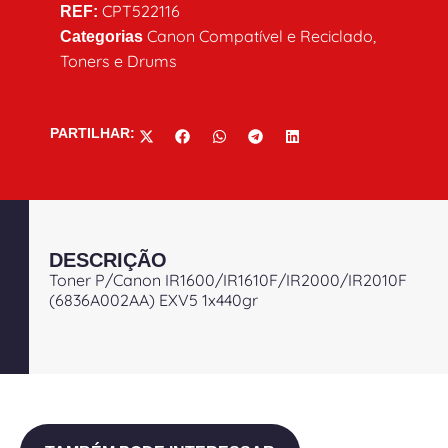
CPT522116
REF:
Canon Compatível e Reciclado
,
Categorias
Toners e Drums
PARTILHAR:
DESCRIÇÃO
Toner P/Canon IR1600/IR1610F/IR2000/IR2010F
(6836A002AA) EXV5 1x440gr