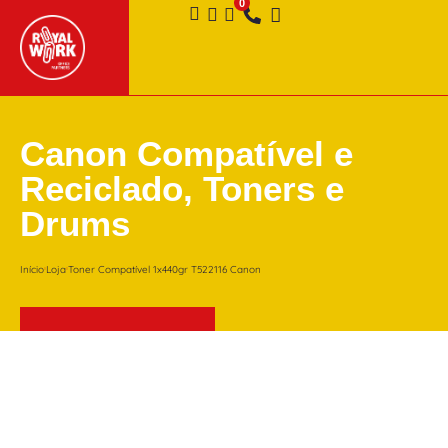
Canon Compatível e
Reciclado
,
Toners e
Drums
Início
Loja
Toner Compatível 1x440gr T522116 Canon