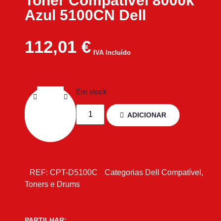
Toner Compatível 8000k
Azul 5100CN Dell
112,01
€
IVA Incluído
Em stock
ADICIONAR
REF:
CPT-D5100C
Categorias
Dell Compatível
,
Toners e Drums
PARTILHAR: