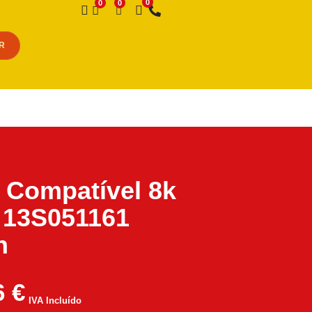
Desejo
R
 Compatível 8k
 13S051161
n
6
€
IVA Incluído