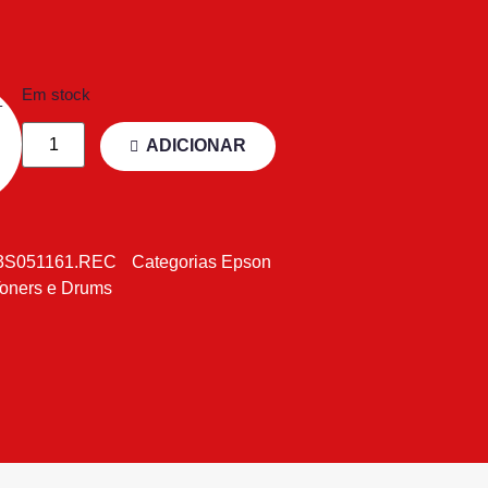
Em stock
ADICIONAR
3S051161.REC
Categorias
Epson
oners e Drums