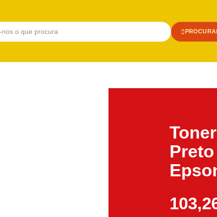
PROCURA
Toner
Preto
Epso
103,2