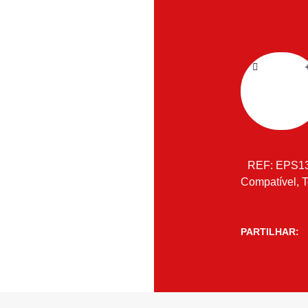
REF:
EPS1
Compatível
,
T
PARTILHAR: