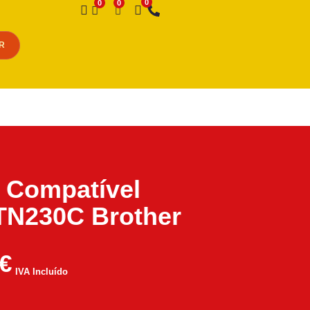
Desejo
R
 Compatível
TN230C Brother
€
IVA Incluído