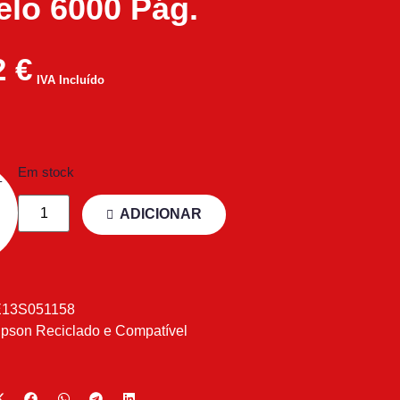
lo 6000 Pág.
2
€
IVA Incluído
Em stock
ADICIONAR
E13S051158
pson Reciclado e Compatível