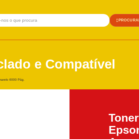
PROCURA
clado e Compatível
arelo 6000 Pág.
Toner
Epso