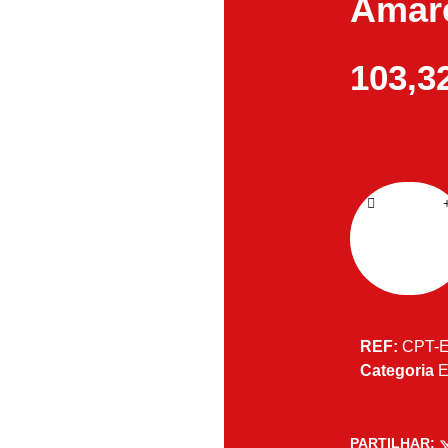
Amare
103,3
REF:
CPT-
Categoria
E
PARTILHAR: