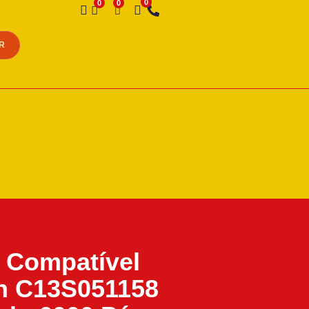
Desejo
R
 Compatível
n C13S051158