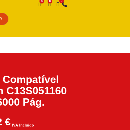
Desejo
R
 Compatível
n C13S051160
6000 Pág.
2
€
IVA Incluído