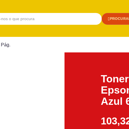
PROCURA
 Pág.
Toner
Epso
Azul 
103,3