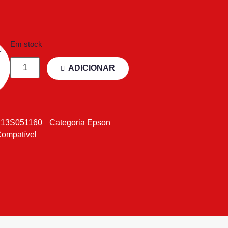
Em stock
ADICIONAR
E13S051160
Categoria
Epson
Compatível