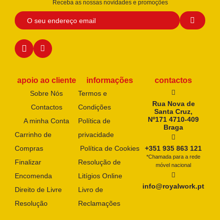
Receba as nossas novidades e promoções
apoio ao cliente
informações
contactos
Sobre Nós
Termos e
Rua Nova de
Contactos
Condições
Santa Cruz,
Nº171 4710-409
A minha Conta
Política de
Braga
Carrinho de
privacidade
Compras
Política de Cookies
+351 935 863 121
*Chamada para a rede
Finalizar
Resolução de
móvel nacional
Encomenda
Litígios Online
info@royalwork.pt
Direito de Livre
Livro de
Resolução
Reclamações