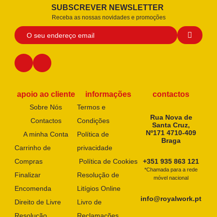
SUBSCREVER NEWSLETTER
Receba as nossas novidades e promoções
apoio ao cliente
informações
contactos
Sobre Nós
Termos e
Rua Nova de
Contactos
Condições
Santa Cruz,
Nº171 4710-409
A minha Conta
Política de
Braga
Carrinho de
privacidade
Compras
Política de Cookies
+351 935 863 121
*Chamada para a rede
Finalizar
Resolução de
móvel nacional
Encomenda
Litígios Online
info@royalwork.pt
Direito de Livre
Livro de
Resolução
Reclamações