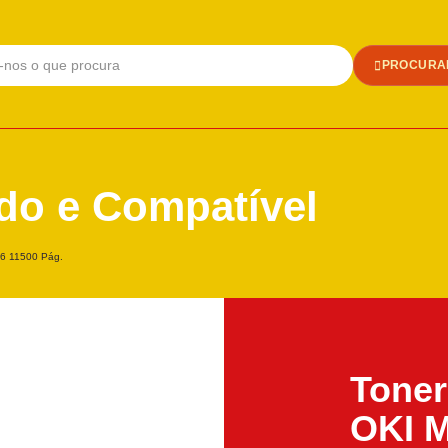
PROCURA
do e Compatível
6 11500 Pág.
Toner
OKI 