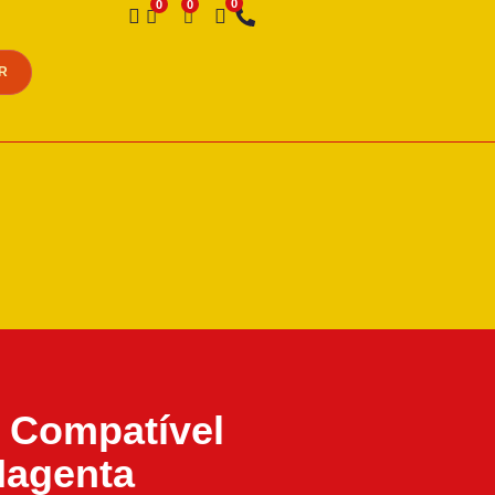
Desejo
R
 Compatível
Magenta