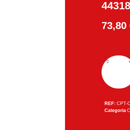
44318
73,80
REF:
CPT-
Categoria
O