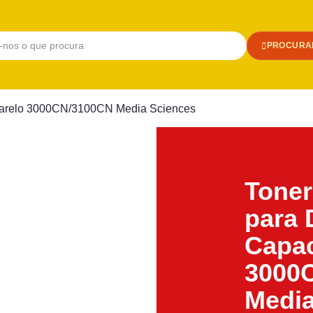
PROCURA
Amarelo 3000CN/3100CN Media Sciences
Toner
para 
Capa
3000
Media