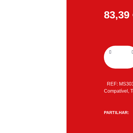
83,39
REF:
MS30
Compatível
,
T
PARTILHAR: