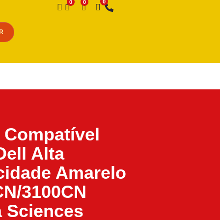
Desejo
R
 Compatível
Dell Alta
cidade Amarelo
CN/3100CN
 Sciences