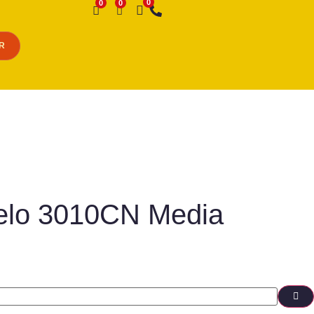
Desejo
R
relo 3010CN Media