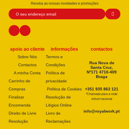
Receba as nossas novidades e promoções
apoio ao cliente
informações
contactos
Sobre Nós
Termos e
Rua Nova de
Contactos
Condições
Santa Cruz,
Nº171 4710-409
A minha Conta
Política de
Braga
Carrinho de
privacidade
Compras
Política de Cookies
+351 935 863 121
*Chamada para a rede
Finalizar
Resolução de
móvel nacional
Encomenda
Litígios Online
info@royalwork.pt
Direito de Livre
Livro de
Resolução
Reclamações