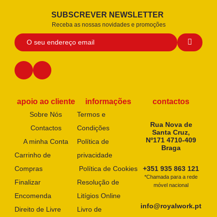
SUBSCREVER NEWSLETTER
Receba as nossas novidades e promoções
apoio ao cliente
informações
contactos
Sobre Nós
Termos e
Rua Nova de
Contactos
Condições
Santa Cruz,
Nº171 4710-409
A minha Conta
Política de
Braga
Carrinho de
privacidade
Compras
Política de Cookies
+351 935 863 121
*Chamada para a rede
Finalizar
Resolução de
móvel nacional
Encomenda
Litígios Online
info@royalwork.pt
Direito de Livre
Livro de