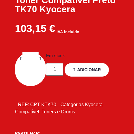
Toner Compatível Preto
TK70 Kyocera
103,15
€
IVA Incluído
Em stock
ADICIONAR
REF:
CPT-KTK70
Categorias
Kyocera
Compatível
,
Toners e Drums
PARTILHAR: