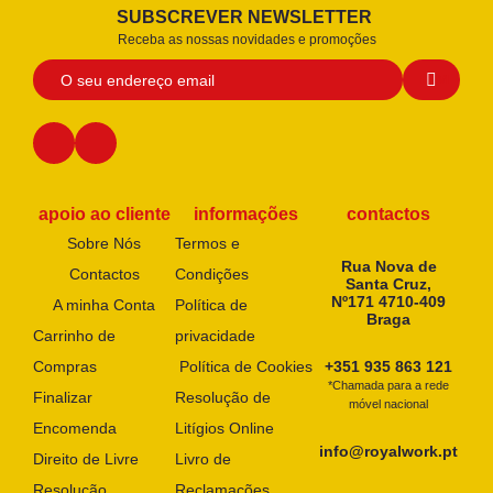
SUBSCREVER NEWSLETTER
Receba as nossas novidades e promoções
apoio ao cliente
informações
contactos
Sobre Nós
Termos e
Rua Nova de
Contactos
Condições
Santa Cruz,
Nº171 4710-409
A minha Conta
Política de
Braga
Carrinho de
privacidade
Compras
Política de Cookies
+351 935 863 121
*Chamada para a rede
Finalizar
Resolução de
móvel nacional
Encomenda
Litígios Online
info@royalwork.pt
Direito de Livre
Livro de
Resolução
Reclamações