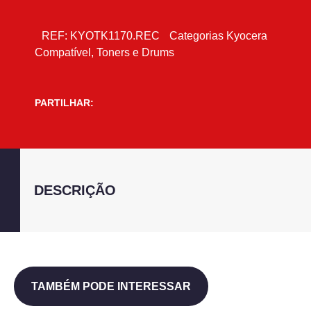
REF:
KYOTK1170.REC
Categorias
Kyocera
Compatível
,
Toners e Drums
PARTILHAR:
DESCRIÇÃO
TAMBÉM PODE INTERESSAR