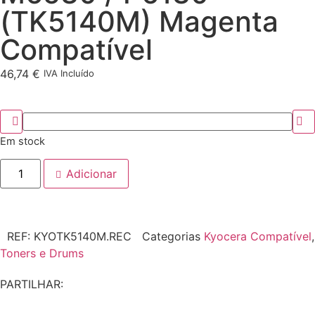
(TK5140M) Magenta
Compatível
46,74
€
IVA Incluído
Em stock
Adicionar
REF:
KYOTK5140M.REC
Categorias
Kyocera Compatível
,
Toners e Drums
PARTILHAR: