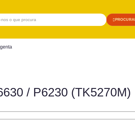
PROCURA
genta
6630 / P6230 (TK5270M)