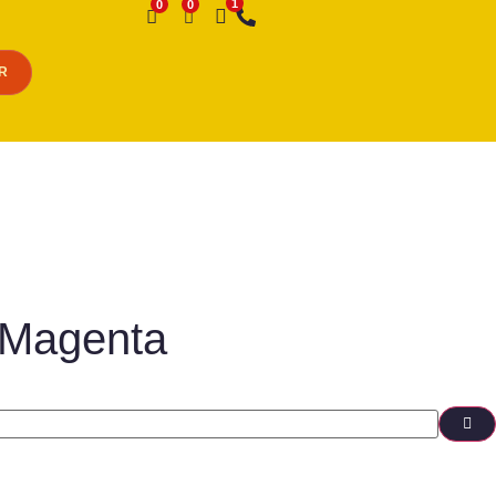
Desejo
R
 Magenta