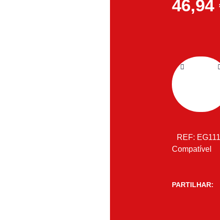
46,94
REF:
EG11
Compatível
PARTILHAR: