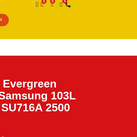
Desejo
R
 Evergreen
/Samsung 103L
 SU716A 2500