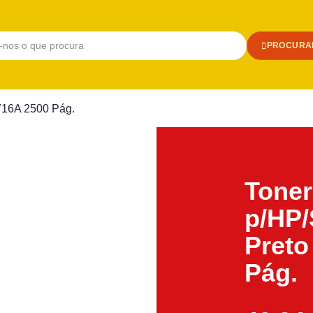
PROCURA
716A 2500 Pág.
Toner
p/HP
Preto
Pág.