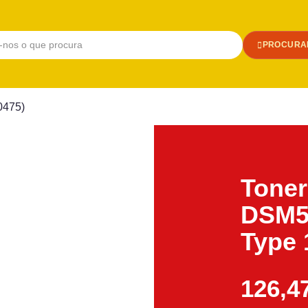
PROCURA
0475)
Toner
DSM5
Type 
126,4