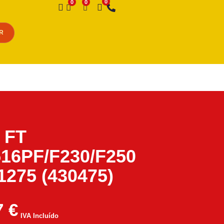
Desejo
R
 FT
16PF/F230/F250
1275 (430475)
7
€
IVA Incluído