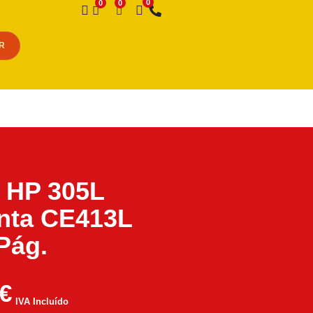
Desejo
R
 HP 305L
nta CE413L
Pág.
€
IVA Incluído