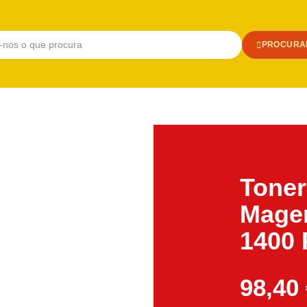
PROCURA
Toner
Mage
1400 
98,40