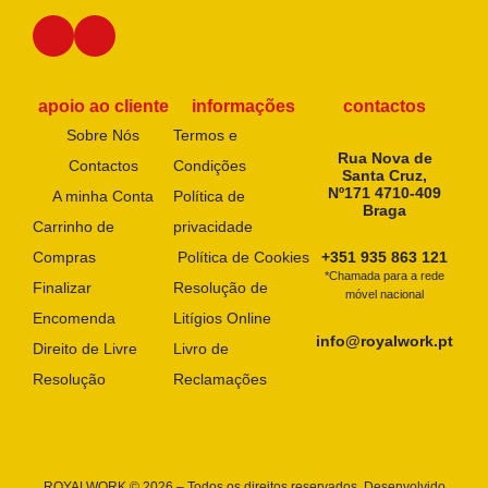
apoio ao cliente
informações
contactos
Sobre Nós
Termos e
Rua Nova de
Contactos
Condições
Santa Cruz,
Nº171 4710-409
A minha Conta
Política de
Braga
Carrinho de
privacidade
Compras
Política de Cookies
+351 935 863 121
*Chamada para a rede
Finalizar
Resolução de
móvel nacional
Encomenda
Litígios Online
info@royalwork.pt
Direito de Livre
Livro de
Resolução
Reclamações
ROYALWORK © 2026 – Todos os direitos reservados. Desenvolvido