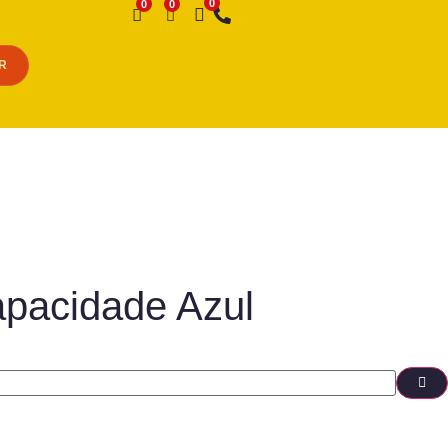
Desejo
R
apacidade Azul