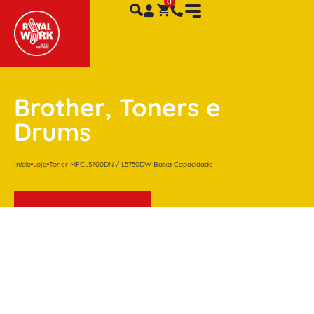
Brother
,
Toners e
Drums
Início
Loja
Toner MFCL5700DN / L5750DW Baixa Capacidade