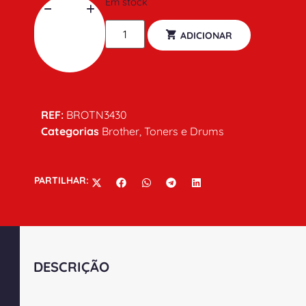
Em stock
ADICIONAR
REF:
BROTN3430
Categorias
Brother
,
Toners e Drums
PARTILHAR:
DESCRIÇÃO