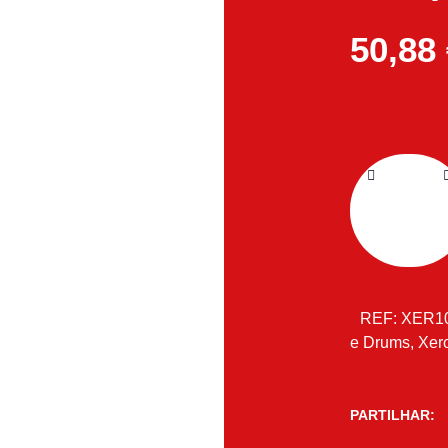
50,88
REF:
XER1
e Drums
,
Xer
PARTILHAR: