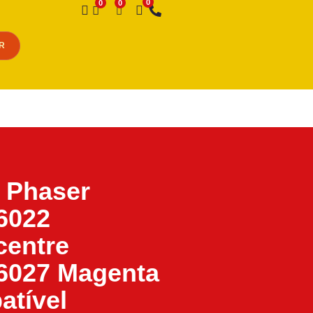
Desejo
R
 Phaser
6022
centre
6027 Magenta
tível