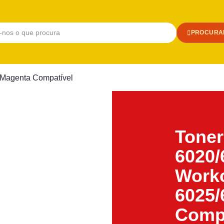
PROCURA
 Magenta Compatível
Toner
6020/
Work
6025/
Compa