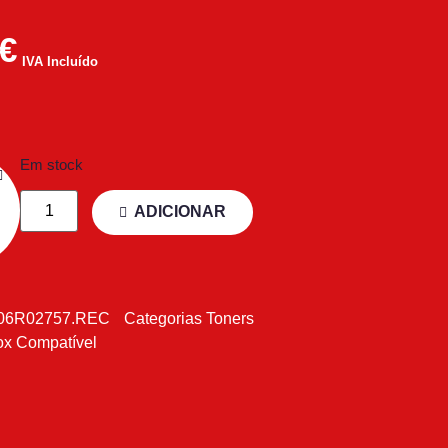
€
IVA Incluído
Em stock
ADICIONAR
06R02757.REC
Categorias
Toners
ox Compatível