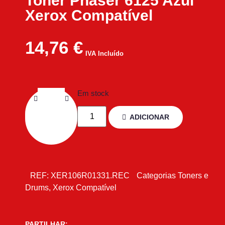
Toner Phaser 6125 Azul
Xerox Compatível
14,76
€
IVA Incluído
Em stock
ADICIONAR
REF:
XER106R01331.REC
Categorias
Toners e
Drums
,
Xerox Compatível
PARTILHAR: