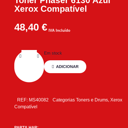
Toner Phaser 6130 Azul
Xerox Compatível
48,40
€
IVA Incluído
Em stock
ADICIONAR
REF:
MS40082
Categorias
Toners e Drums
,
Xerox
Compatível
PARTILHAR: