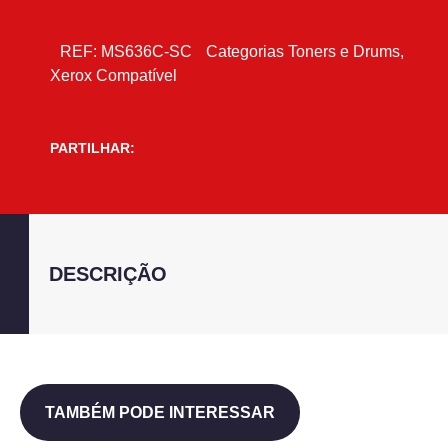
REF:
MS636C-SC
Categorias
Toners e Drums
,
Xerox Compatível
PARTILHAR:
DESCRIÇÃO
TAMBÉM PODE INTERESSAR