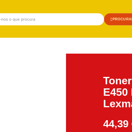
PROCURA
Toner
E450
Lexm
44,39