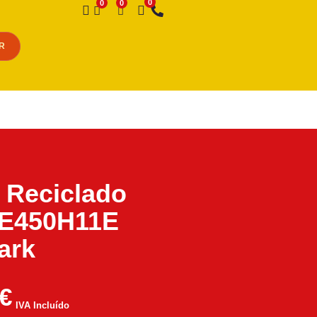
Desejo
R
 Reciclado
 E450H11E
ark
€
IVA Incluído