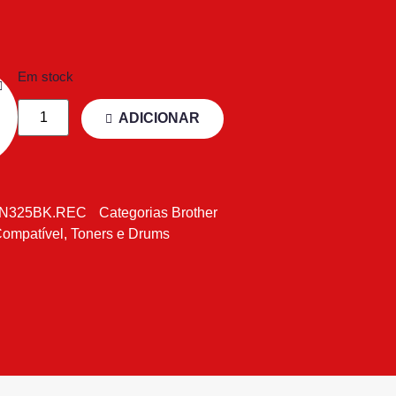
Em stock
ADICIONAR
N325BK.REC
Categorias
Brother
Compatível
,
Toners e Drums