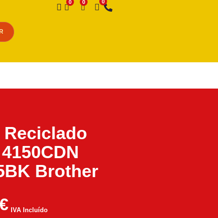
Desejo
R
 Reciclado
o 4150CDN
5BK Brother
€
IVA Incluído