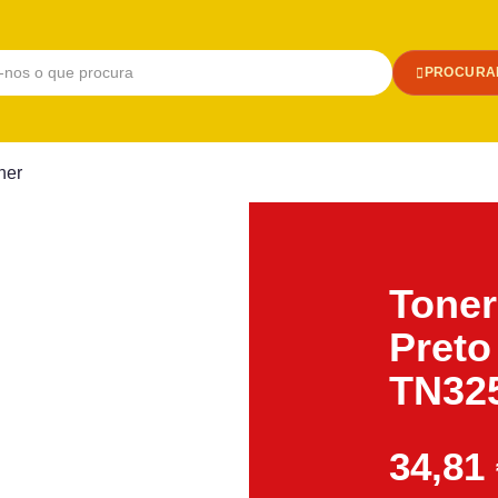
PROCURA
her
Toner
Pret
TN32
34,81