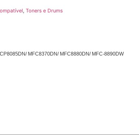
Compatível
,
Toners e Drums
 DCP8085DN/ MFC8370DN/ MFC8880DN/ MFC-8890DW