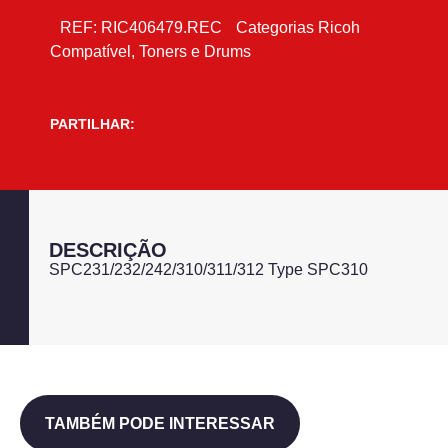
REF:
RIC406479.REC
Categorias
Ricoh
Compatível
,
Toners e Drums
PARTILHAR:
DESCRIÇÃO
SPC231/232/242/310/311/312 Type SPC310
TAMBÉM PODE INTERESSAR