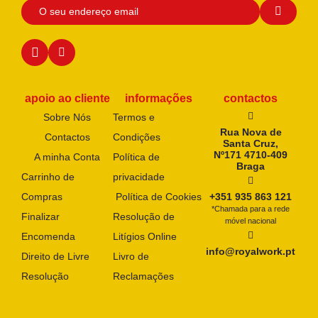
apoio ao cliente
informações
contactos
Sobre Nós
Termos e
Rua Nova de
Contactos
Condições
Santa Cruz,
Nº171 4710-409
A minha Conta
Política de
Braga
Carrinho de
privacidade
Compras
Política de Cookies
+351 935 863 121
*Chamada para a rede
Finalizar
Resolução de
móvel nacional
Encomenda
Litígios Online
info@royalwork.pt
Direito de Livre
Livro de
Resolução
Reclamações