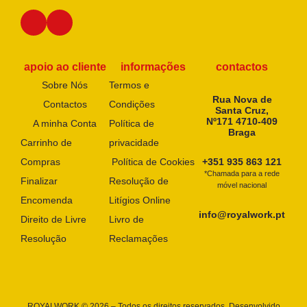
apoio ao cliente
informações
contactos
Sobre Nós
Termos e
Rua Nova de
Contactos
Condições
Santa Cruz,
Nº171 4710-409
A minha Conta
Política de
Braga
Carrinho de
privacidade
Compras
Política de Cookies
+351 935 863 121
*Chamada para a rede
Finalizar
Resolução de
móvel nacional
Encomenda
Litígios Online
info@royalwork.pt
Direito de Livre
Livro de
Resolução
Reclamações
ROYALWORK © 2026 – Todos os direitos reservados. Desenvolvido