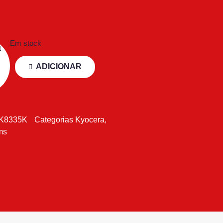
Em stock
ADICIONAR
K8335K
Categorias
Kyocera
,
ms