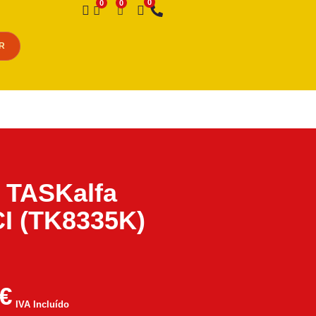
Desejo
R
 TASKalfa
I (TK8335K)
€
IVA Incluído