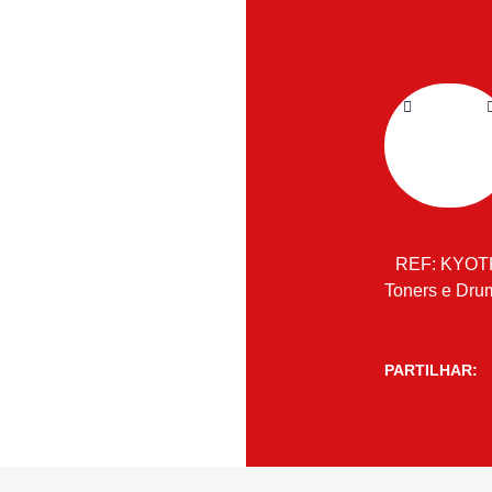
REF:
KYOT
Toners e Dru
PARTILHAR: