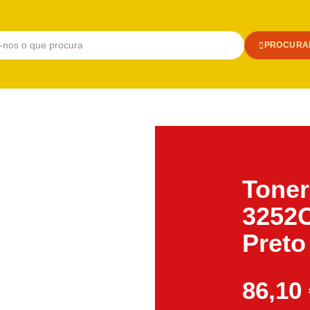
PROCURA
Toner
3252C
Preto
86,10