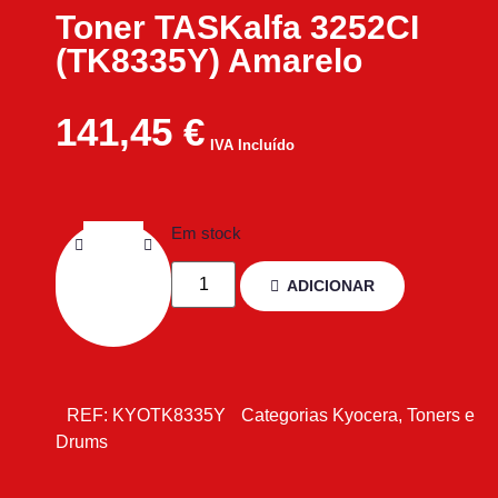
Toner TASKalfa 3252CI
(TK8335Y) Amarelo
141,45
€
IVA Incluído
Em stock
ADICIONAR
REF:
KYOTK8335Y
Categorias
Kyocera
,
Toners e
Drums