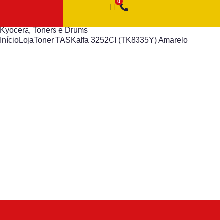
Kyocera
,
Toners e Drums
Início
Loja
Toner TASKalfa 3252CI (TK8335Y) Amarelo