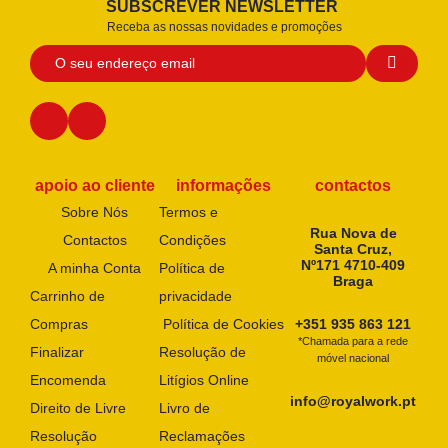
SUBSCREVER NEWSLETTER
Receba as nossas novidades e promoções
apoio ao cliente
informações
contactos
Sobre Nós
Termos e
Rua Nova de
Contactos
Condições
Santa Cruz,
Nº171 4710-409
A minha Conta
Política de
Braga
Carrinho de
privacidade
Compras
Política de Cookies
+351 935 863 121
*Chamada para a rede
Finalizar
Resolução de
móvel nacional
Encomenda
Litígios Online
info@royalwork.pt
Direito de Livre
Livro de
Resolução
Reclamações