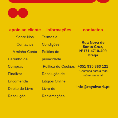
apoio ao cliente
informações
contactos
Sobre Nós
Termos e
Rua Nova de
Contactos
Condições
Santa Cruz,
Nº171 4710-409
A minha Conta
Política de
Braga
Carrinho de
privacidade
Compras
Política de Cookies
+351 935 863 121
*Chamada para a rede
Finalizar
Resolução de
móvel nacional
Encomenda
Litígios Online
info@royalwork.pt
Direito de Livre
Livro de
Resolução
Reclamações